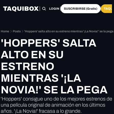
TAQUIBOX
HOME
CATEGORÍAS
LOGIN
SUSCRIBIRSE (Gratis)
TAQUI
Home
Posts
'Hoppers' salta alto en su estreno mientras '¡La Novia!' se la pega
'HOPPERS' SALTA 
ALTO EN SU 
ESTRENO 
MIENTRAS '¡LA 
NOVIA!' SE LA PEGA
'Hoppers' consigue uno de los mejores estrenos de 
una película original de animación en los últimos 
años. '¡La Novia!' fracasa a lo grande.