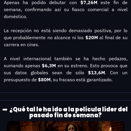
Apenas ha podido debutar con 
$7,26M
 este fin de 
semana, confirmando así su fiasco comercial a nivel 
doméstico.
La recepción no está siendo demasiado positiva, por lo 
que probablemente no alcance ni los 
$20M
 al final de su 
carrera en cines.
A nivel internacional también se ha hecho pedazos, 
sumando apenas
 $6,3M
 en su estreno. Esto provoca que 
sus datos globales sean de sólo 
$13,6M
. Con un 
presupuesto de
 $80M
, su fracaso está garantizado.
¿Qué tal le ha ido a la película líder del 
➡️ 
pasado fin de semana?