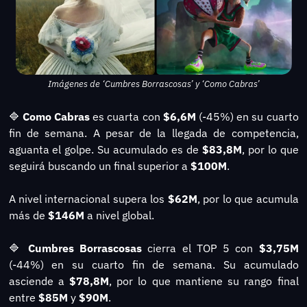
Imágenes de ‘Cumbres Borrascosas’ y ‘Como Cabras’
🔷
Como Cabras 
es cuarta con
 $6,6M 
(-45%) en su cuarto 
fin de semana. A pesar de la llegada de competencia, 
aguanta el golpe. Su acumulado es de 
$83,8M
, por lo que 
seguirá buscando un final superior a 
$100M
.
A nivel internacional supera los 
$62M
, por lo que acumula 
más de 
$146M
 a nivel global.
🔷
Cumbres Borrascosas
 cierra el TOP 5 con 
$3,75M 
(-44%) en su cuarto fin de semana. Su acumulado 
asciende a
 $78,8M
, por lo que mantiene su rango final 
entre 
$85M
 y 
$90M
.