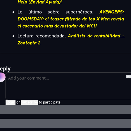
Help (Enviad Ayuda)’
Lo último sobre superhéroes: 
AVENGERS: 
DOOMSDAY: el teaser filtrado de los X-Men revela 
el escenario más devastador del MCU
Lectura recomendada: 
Análisis de rentabilidad - 
Zootopia 2
eply
Login
or
Subscribe
to participate