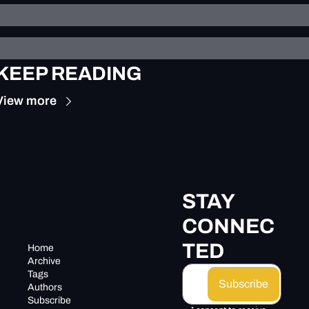
KEEP READING
View more
STAY 
CONNEC
TED
Home
Archive
Tags
Subscribe
Authors
Subscribe