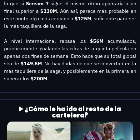
lo que si 
Scream 7
 sigue el mismo ritmo apuntaría a un 
final superior a 
$130M
. Aún así, parece más probable en 
este punto algo más cercano a
 $125M
, suficiente para ser 
la más taquillera de la saga.
A nivel internacional rebasa los 
$56M 
acumulados, 
prácticamente igualando las cifras de la quinta película en 
apenas dos fines de semana. Esto hace que su total global 
sea de 
$149,5M
. No hay dudas de que se convertirá en la 
más taquillera de la saga, y posiblemente en la primera en 
superar los 
$200M
.
▶️ 
¿Cómo le ha ido al resto de la 
cartelera?