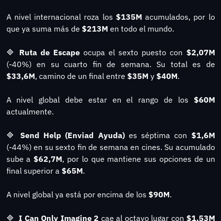
A nivel internacional roza los 
$135M
 acumulados, por lo 
que ya suma más de 
$213M
 en todo el mundo.
🔷
Ruta de Escape
 ocupa el sexto puesto con 
$2,07M 
(-40%) en su cuarto fin de semana. Su total es de 
$33,6M
, camino de un final entre 
$35M 
y 
$40M
.
A nivel global debe estar en el rango de los 
$60M
actualmente.
🔷
Send Help (Enviad Ayuda)
 es séptima con 
$1,6M
(-44%) en su sexto fin de semana en cines. Su acumulado 
sube a 
$62,7M
, por lo que mantiene sus opciones de un 
final superior a 
$65M
.
A nivel global ya está por encima de los 
$90M
.
🔷
I Can Only Imagine 2 
cae al octavo lugar con 
$1,53M