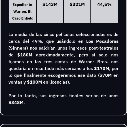
$143M
$321M
44,5%
Expediente 
Warren: El 
Caso Enfield
La media de las cinco películas seleccionadas es de 
cerca del 49%, que usándolo en 
Los Pecadores 
(Sinners)
 nos saldrían unos ingresos post-teatrales 
de 
$180M
 aproximadamente, pero si solo nos 
fijamos en las tres cintas de Warner Bros. nos 
quedaría un resultado más cercano a los 
$170M
, por 
lo que finalmente escogeremos ese dato (
$70M 
en 
ventas y
 $100M 
en licencias).
Por lo tanto, sus ingresos finales serían de unos 
$348M
.