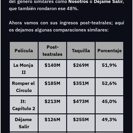
del género similares como 
Nosotros 
o 
Déjame Salir
, 
que también rondaron ese 48%.
Ahora vamos con sus ingresos post-teatrales; aquí 
os dejamos algunas comparaciones similares:
Post-
Película
Taquilla
Porcentaje
teatrales
La Monja 
$140M
$269M
51,9%
II
Romper el 
$185M
$351M
52,6%
Círculo
It: 
$213M
$473M
45,0%
Capítulo 2
Déjame 
$126M
$255M
49,3%
Salir