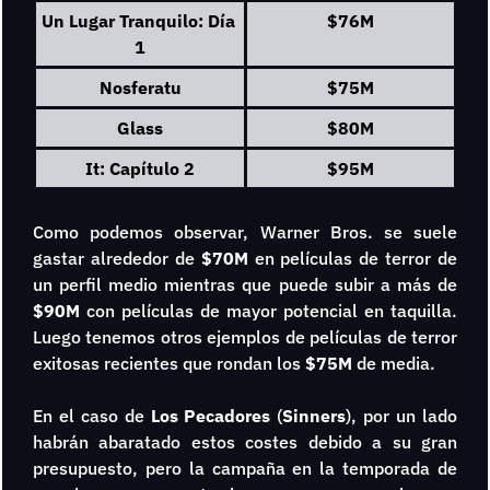
Un Lugar Tranquilo: Día 
$76M
1
Nosferatu
$75M
Glass
$80M
It: Capítulo 2
$95M
Como podemos observar, Warner Bros. se suele 
gastar alrededor de 
$70M 
en películas de terror de 
un perfil medio mientras que puede subir a más de 
$90M
 con películas de mayor potencial en taquilla. 
Luego tenemos otros ejemplos de películas de terror 
exitosas recientes que rondan los
 $75M 
de media. 
En el caso de 
Los Pecadores
 (
Sinners
), por un lado 
habrán abaratado estos costes debido a su gran 
presupuesto, pero la campaña en la temporada de 