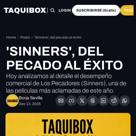
TAQUIBOX
HOME
CATEGORÍAS
LOGIN
SUSCRIBIRSE (Gratis)
TAQUI
Home
Posts
'Sinners', del pecado al éxito
'SINNERS', DEL 
PECADO AL ÉXITO
Hoy analizamos al detalle el desempeño 
comercial de Los Pecadores (Sinners), una de 
las películas más aclamadas de este año.
Borja Sevilla
Dec 13, 2025