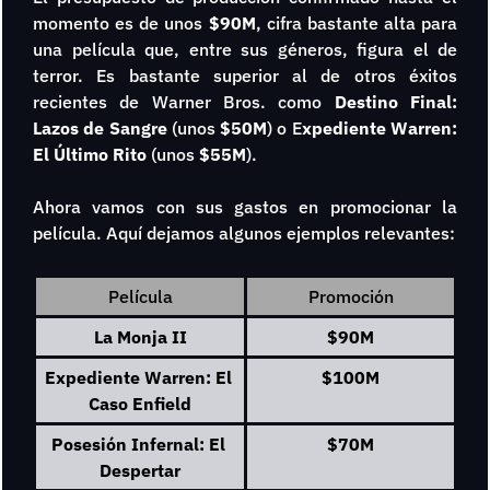
momento es de unos
 $90M
, cifra bastante alta para 
una película que, entre sus géneros, figura el de 
terror. Es bastante superior al de otros éxitos 
recientes de Warner Bros. como 
Destino Final: 
Lazos de Sangre 
(unos 
$50M
) o E
xpediente Warren: 
El Último Rito 
(unos
 $55M
).
Ahora vamos con sus gastos en promocionar la 
película. Aquí dejamos algunos ejemplos relevantes:
Película
Promoción
La Monja II
$90M
Expediente Warren: El 
$100M
Caso Enfield
Posesión Infernal: El 
$70M
Despertar