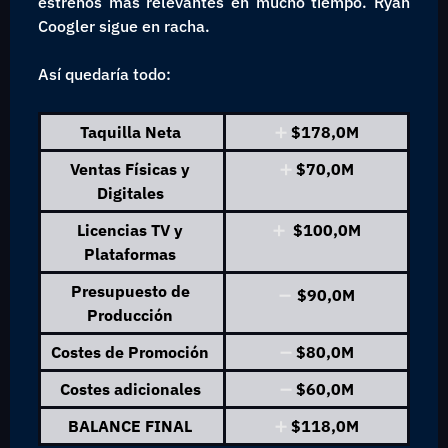
estrenos más relevantes en mucho tiempo. Ryan 
Coogler sigue en racha.
Así quedaría todo:
Taquilla Neta 
➕
 $178,0M
Ventas Físicas y 
➕
 $70,0M
Digitales 
Licencias TV y 
➕
  $100,0M
Plataformas 
Presupuesto de 
➖
$90,0M
Producción 
Costes de Promoción 
➖
$80,0M
Costes adicionales 
➖
 $60,0M
BALANCE FINAL 
➕
 $118,0M