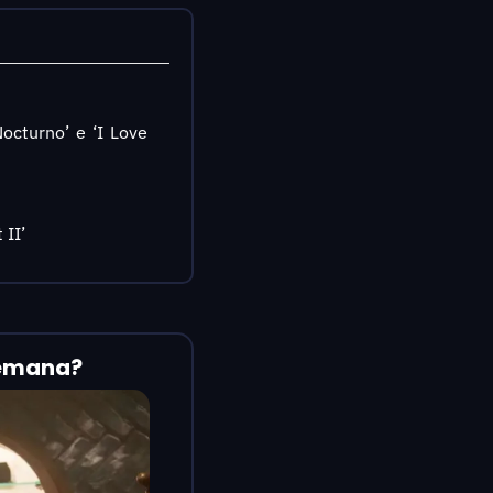
cturno’ e ‘I Love 
II’ 
 semana?