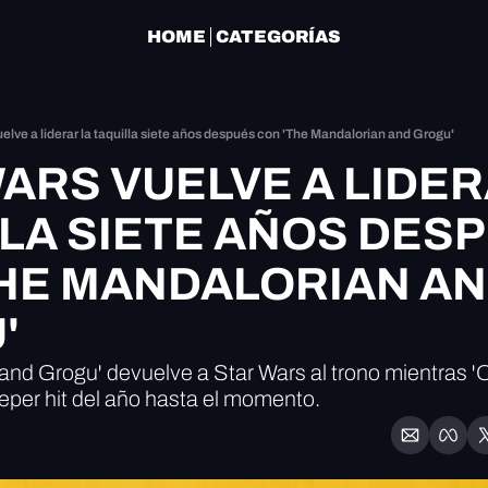
HOME
CATEGORÍAS
elve a liderar la taquilla siete años después con 'The Mandalorian and Grogu'
ARS VUELVE A LIDERA
LA SIETE AÑOS DESPU
HE MANDALORIAN AN
'
and Grogu' devuelve a Star Wars al trono mientras 'O
eeper hit del año hasta el momento.