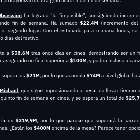
n
 protagonizan la otra gran historia del fin de semana.
Obsession
 ha logrado "lo “imposible”, consiguiendo increment
undo fin de semana. Ha sumado 
$22,4M
 (incremento del
o días del festivo.
ta a 
$58,6M
 tras once días en cines, demostrando ser un f
 asegurado un final superior a 
$100M
, y podría incluso alcanz
l supera los 
$21M
, por lo que acumula 
$74M
 a nivel global h
Michael
quinto fin de semana en cines, y se espera un total de 
$25,7
ría en 
$319,9M
, por lo que parece que superará la barrer
as. ¿Están los 
$400M
 encima de la mesa? Parece tener opci