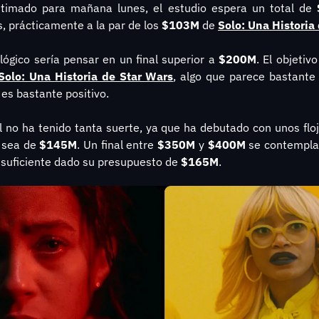
timado para mañana lunes, el estudio espera un total de 
, prácticamente a la par de los 
$103M
 de 
Solo: Una Historia
 lógico sería pensar en un final superior a 
$200M
. El objetiv
Solo: Una Historia de Star Wars
, algo que parece bastante 
s bastante positivo.
al no ha tenido tanta suerte, ya que ha debutado con unos flo
 sea de 
$145M
. Un final entre 
$350M
 y 
$400M
 se contempla
r suficiente dado su presupuesto de
 $165M
.