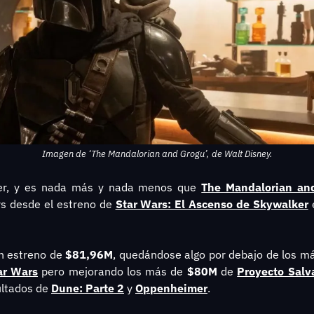
Imagen de ‘The Mandalorian and Grogu’, de Walt Disney.
er, y es nada más y nada menos que 
The Mandalorian an
rs desde el estreno de 
Star Wars: El Ascenso de Skywalker
 
n estreno de 
$81,96M
, quedándose algo por debajo de los m
ar Wars
pero mejorando los más de 
$80M
 de 
Proyecto Salv
ultados de 
Dune: Parte 2
 y 
Oppenheimer
.