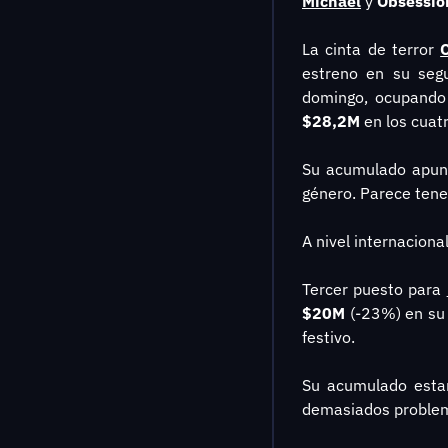
Michael
 y 
Obsessio
La cinta de terror 
estreno en su seg
$28,2M
 en los cuatr
Su acumulado apun
género. Parece tener
A nivel internaciona
Tercer puesto para 
$20M
 (-23%) en su 
festivo.
Su acumulado esta
demasiados problem