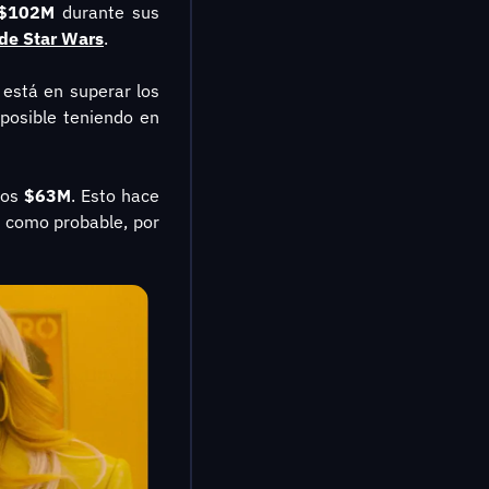
$102M
 durante sus 
 de Star Wars
.
o está en superar los 
posible teniendo en 
jos 
$63M
. Esto hace 
 como probable, por 