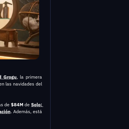
d Grogu
, la primera 
en las navidades del 
ás de 
$84M
 de
Solo: 
ación
. Además, está 