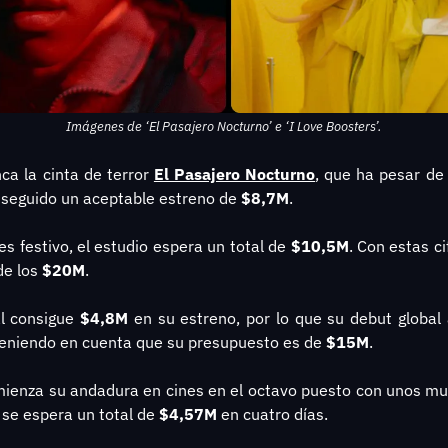
Imágenes de ‘El Pasajero Nocturno’ e ‘I Love Boosters’.
ca la cinta de terror 
El Pasajero Nocturno
, que ha pesar de 
nseguido un aceptable estreno de 
$8,7M
.
s festivo, el estudio espera un total de 
$10,5M
. Con estas ci
de los 
$20M
.
l consigue 
$4,8M
 en su estreno, por lo que su debut global
eniendo en cuenta que su presupuesto es de 
$15M
.
mienza su andadura en cines en el octavo puesto con unos mu
 se espera un total de 
$4,57M
 en cuatro días.