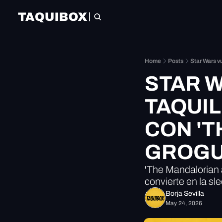
TAQUIBOX
Home
Posts
Star Wars vu
STAR W
TAQUIL
CON 'T
GROGU
'The Mandalorian 
convierte en la sl
Borja Sevilla
May 24, 2026