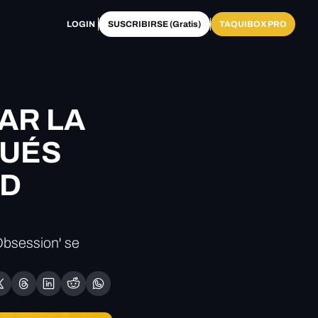
LOGIN
SUSCRIBIRSE (Gratis)
TAQUIBOX PRO
R LA 
ÉS 
D 
bsession' se 