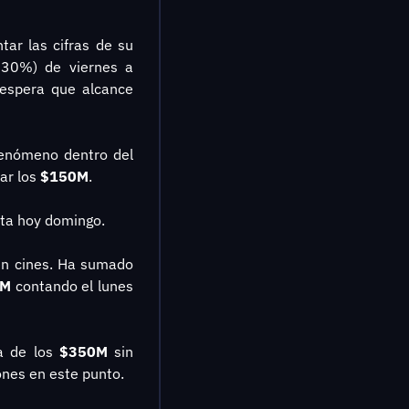
ar las cifras de su 
 30%) de viernes a 
domingo, ocupando el segundo lugar. Con el estimado para mañana lunes, se espera que alcance 
enómeno dentro del 
ar los 
$150M
.
asta hoy domingo.
, que sigue impresionando a pesar de llevar tiempo en cines. Ha sumado 
M 
contando el lunes 
a de los 
$350M
 sin 
ones en este punto.