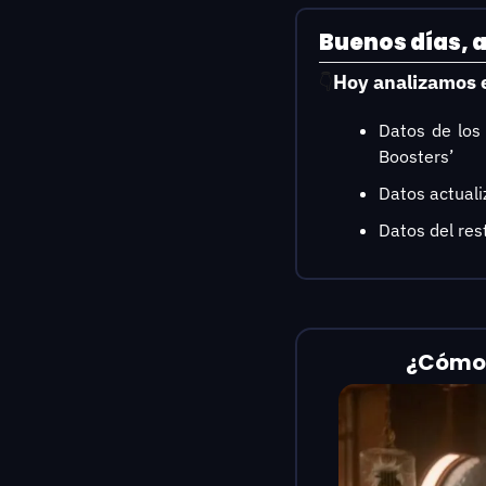
Buenos días, a
Hoy analizamos 
👇
Datos de los 
Boosters’
Datos actualiz
Datos del res
¿Cómo l