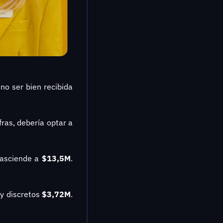
no ser bien recibida 
fras, debería optar a 
 asciende a 
$13,5M
. 
y discretos 
$3,72M
. 