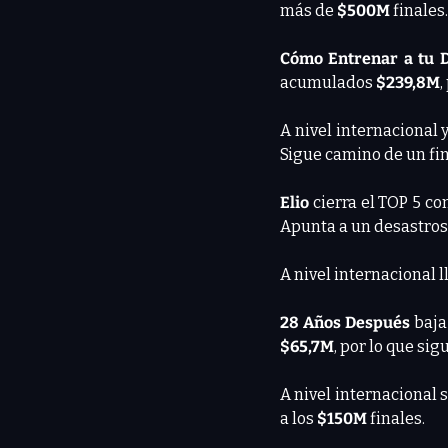
más de 
$500M
 finales.
Cómo Entrenar a tu 
acumulados
 $239,8M
,
A nivel internacional y
Sigue camino de un fina
Elio 
cierra el TOP 5 co
Apunta a un desastroso
A nivel internacional l
28 Años Después
 baja
$65,7M
, por lo que si
A nivel internacional 
a los 
$150M
 finales.