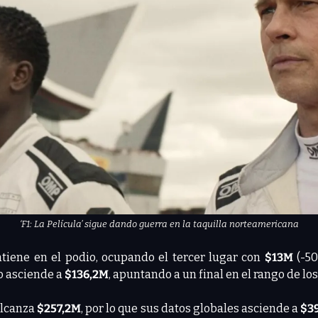
‘F1: La Película’ sigue dando guerra en la taquilla norteamericana
tiene en el podio, ocupando el tercer lugar con 
$13M
 (-5
 asciende a 
$136,2M
, apuntando a un final en el rango de los
alcanza 
$257,2M
, por lo que sus datos globales asciende a 
$3