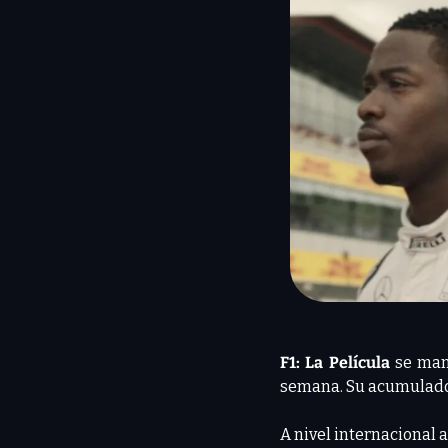
F1: La Película
 se man
semana. Su acumulado
A nivel internacional 