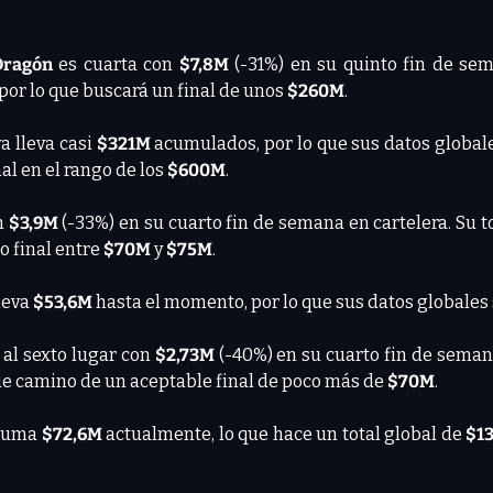
Dragón
 es cuarta con 
$7,8M 
(-31%) en su quinto fin de sem
 por lo que buscará un final de unos 
$260M
.
a lleva casi
 $321M 
acumulados, por lo que sus datos globale
l en el rango de los 
$600M
.
n 
$3,9M
 (-33%) en su cuarto fin de semana en cartelera. Su t
 final entre 
$70M 
y 
$75M
.
leva
 $53,6M 
hasta el momento, por lo que sus datos globales
 al sexto lugar con 
$2,73M
 (-40%) en su cuarto fin de sema
gue camino de un aceptable final de poco más de 
$70M
.
suma 
$72,6M
 actualmente, lo que hace un total global de 
$1