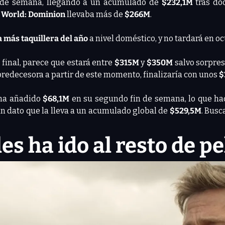
n de semana, llegando a un acumulado de 
$232,1M
 tras do
c World: Dominion
 llevaba más de 
$266M
.
a más taquillera del año
 a nivel doméstico, y no tardará en oc
 final, parece que estará entre 
$315M
 y 
$350M
 salvo sorpres
redecesora a partir de este momento, finalizaría con unos 
$
 ha añadido
 $68,1M 
en su segundo fin de semana, lo que hac
n dato que la lleva a un acumulado global de 
$529,5M
. Busc
es ha ido al resto de pe