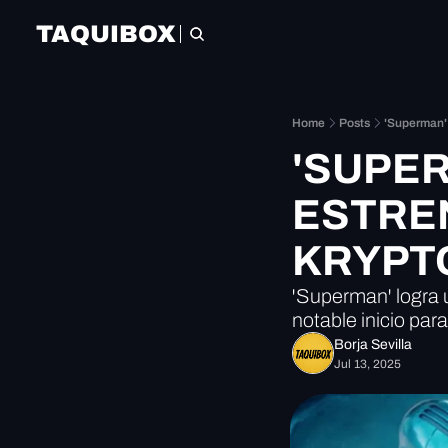
TAQUIBOX
Home
Posts
'Superman' 
'SUPER
ESTREN
KRYPT
'Superman' logra u
notable inicio par
Borja Sevilla
Jul 13, 2025