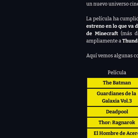
un nuevo universo cin
La película ha cumpli
estreno en lo que va 
de Minecraft
 (más d
ampliamente a 
Thunde
Aquí vemos algunas co
Película
The Batman
Guardianes de la 
Galaxia Vol.3
Deadpool
Thor: Ragnarok
El Hombre de Acer