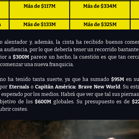
Más de $117M
Más de $334M
a
Más de $133M
Más de $325M
o alentador y, además, la cinta ha recibido buenos comen
a audiencia, por lo que debería tener un recorrido bastante
ior a 
$300M
 parece un hecho, la cuestión es que tan cer
 comenzar una nueva franquicia.
 no ha tenido tanta suerte, ya que ha sumado 
$95M
 en su
por 
Eternals 
o 
Capitán América: Brave New World
. Su es
o esperado por los medios. Habrá que ver que tal sus piernas,
bjetivo de los 
$600M
 globales. Su presupuesto es de 
$2
ubrir costes.