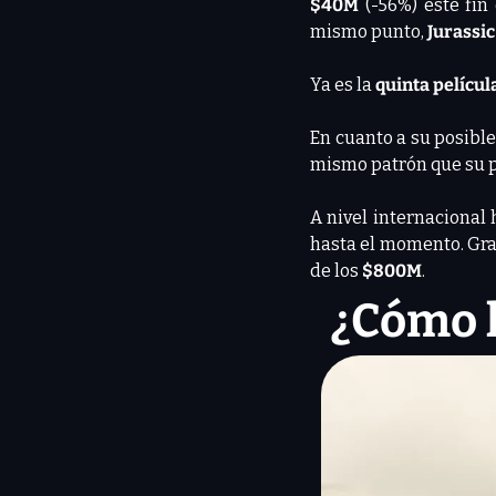
$40M 
(-56%) este fi
mismo punto, 
Jurassi
Ya es la
 quinta películ
En cuanto a su posible
mismo patrón que su p
A nivel internacional
hasta el momento. Gra
de los 
$800M
.
¿Cómo l