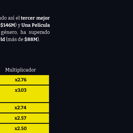
ndo así el
 tercer mejor 
 $146M
) y 
Una Película 
 género, ha superado 
ld 
(más de
 $88M
).
Multiplicador
x2.76
x3.03
x2.74
x2.57
x2.50