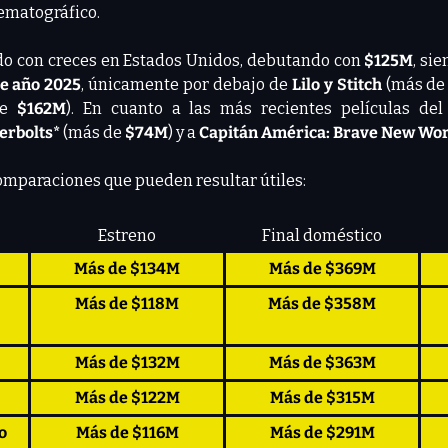
ematográfico.
do con creces en Estados Unidos, debutando con 
$125M
, sie
de año 2025
, únicamente por debajo de 
Lilo y Stitch
 (más de
e 
$162M
). En cuanto a las más recientes películas del
rbolts* 
(más de 
$74M
) y a 
Capitán América: Brave New Wor
mparaciones que pueden resultar útiles:
Estreno
Final doméstico
Más de $134M
Más de $369M
Más de $118M
Más de $358M
Más de $132M
Más de $363M
Más de $122M
Más de $315M
o
Más de $116M
Más de $291M