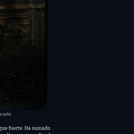
e julio
cae al 2º puesto en su segundo fin de semana, pero sigue fuerte. Ha sumado 