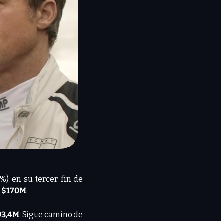
0%) en su tercer fin de 
 
$170M
.
93,4M
. Sigue camino de 