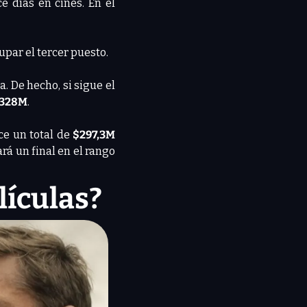
ce días en cines. En el 
upar el tercer puesto.
a. De hecho, si sigue el 
328M
.
e un total de 
$297,3M
ará un final en el rango 
lículas?