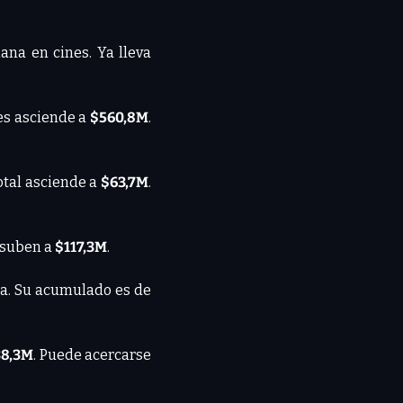
ana en cines. Ya lleva 
s asciende a 
$560,8M
. 
otal asciende a 
$63,7M
. 
 suben a 
$117,3M
.
na. Su acumulado es de
38,3M
. Puede acercarse 